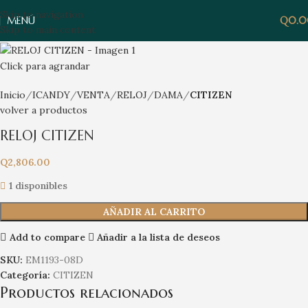
Skip to navigation
MENÚ
Q
0.
Skip to main content
Click para agrandar
Inicio
ICANDY
VENTA
RELOJ
DAMA
CITIZEN
volver a productos
RELOJ CITIZEN
Q
2,806.00
1 disponibles
AÑADIR AL CARRITO
Add to compare
Añadir a la lista de deseos
SKU:
EM1193-08D
Categoría:
CITIZEN
Productos relacionados