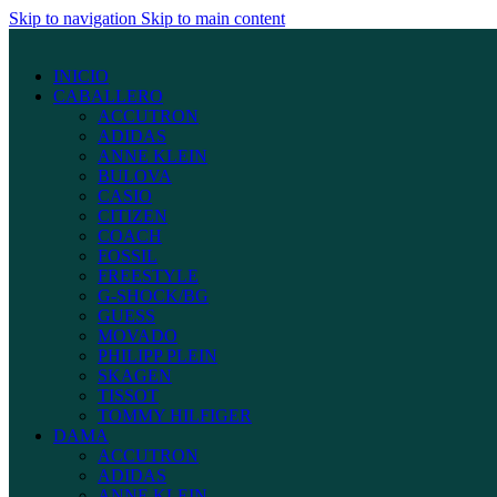
Skip to navigation
Skip to main content
INICIO
CABALLERO
ACCUTRON
ADIDAS
ANNE KLEIN
BULOVA
CASIO
CITIZEN
COACH
FOSSIL
FREESTYLE
G-SHOCK/BG
GUESS
MOVADO
PHILIPP PLEIN
SKAGEN
TISSOT
TOMMY HILFIGER
DAMA
ACCUTRON
ADIDAS
ANNE KLEIN