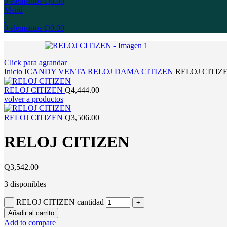
0
elementos
Q
0.00
Menú
0
elementos
Q
0.00
Click para agrandar
Inicio
ICANDY
VENTA
RELOJ
DAMA
CITIZEN
RELOJ CITIZ
RELOJ CITIZEN
Q
4,444.00
volver a productos
RELOJ CITIZEN
Q
3,506.00
RELOJ CITIZEN
Q
3,542.00
3 disponibles
RELOJ CITIZEN cantidad
Añadir al carrito
Add to compare