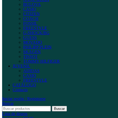
BULOVA
CASIO
CITIZEN
COACH
FOSSIL
FREESTYLE
G-SHOCK/BG
GUESS
MOVADO
PHILIPP PLEIN
SKAGEN
TISSOT
TOMMY HILFIGER
JUVENIL
ADIDAS
CASIO
FREESTYLE
CATÁLOGO
Contacto
Iniciar sesión / Registrarse
Buscar
Buscar
Lista de deseos