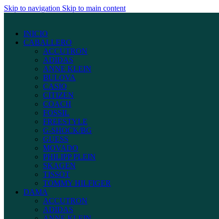
Skip to navigation
Skip to main content
INICIO
CABALLERO
ACCUTRON
ADIDAS
ANNE KLEIN
BULOVA
CASIO
CITIZEN
COACH
FOSSIL
FREESTYLE
G-SHOCK/BG
GUESS
MOVADO
PHILIPP PLEIN
SKAGEN
TISSOT
TOMMY HILFIGER
DAMA
ACCUTRON
ADIDAS
ANNE KLEIN