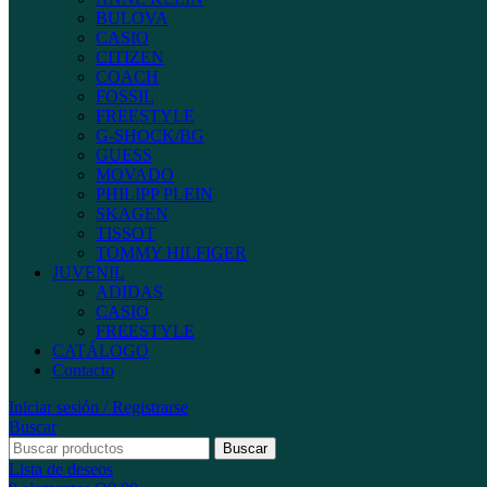
BULOVA
CASIO
CITIZEN
COACH
FOSSIL
FREESTYLE
G-SHOCK/BG
GUESS
MOVADO
PHILIPP PLEIN
SKAGEN
TISSOT
TOMMY HILFIGER
JUVENIL
ADIDAS
CASIO
FREESTYLE
CATÁLOGO
Contacto
Iniciar sesión / Registrarse
Buscar
Buscar
Lista de deseos