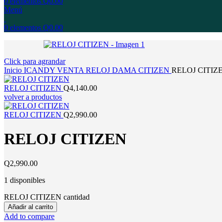
0
elementos
Q
0.00
Menú
0
elementos
Q
0.00
Click para agrandar
Inicio
ICANDY
VENTA
RELOJ
DAMA
CITIZEN
RELOJ CITIZ
RELOJ CITIZEN
Q
4,140.00
volver a productos
RELOJ CITIZEN
Q
2,990.00
RELOJ CITIZEN
Q
2,990.00
1 disponibles
RELOJ CITIZEN cantidad
Añadir al carrito
Add to compare