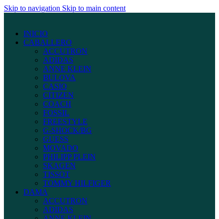
Skip to navigation
Skip to main content
INICIO
CABALLERO
ACCUTRON
ADIDAS
ANNE KLEIN
BULOVA
CASIO
CITIZEN
COACH
FOSSIL
FREESTYLE
G-SHOCK/BG
GUESS
MOVADO
PHILIPP PLEIN
SKAGEN
TISSOT
TOMMY HILFIGER
DAMA
ACCUTRON
ADIDAS
ANNE KLEIN