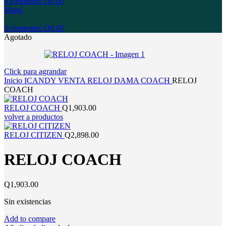
0
elementos
Q
0.00
Menú
0
elementos
Q
0.00
Agotado
Click para agrandar
Inicio
ICANDY
VENTA
RELOJ
DAMA
COACH
RELOJ
COACH
RELOJ COACH
Q
1,903.00
volver a productos
RELOJ CITIZEN
Q
2,898.00
RELOJ COACH
Q
1,903.00
Sin existencias
Add to compare