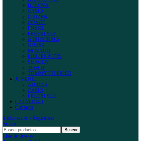
BULOVA
CASIO
CITIZEN
COACH
FOSSIL
FREESTYLE
G-SHOCK/BG
GUESS
MOVADO
PHILIPP PLEIN
SKAGEN
TISSOT
TOMMY HILFIGER
JUVENIL
ADIDAS
CASIO
FREESTYLE
CATÁLOGO
Contacto
Iniciar sesión / Registrarse
Buscar
Buscar
Lista de deseos