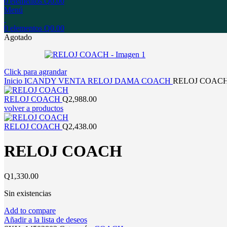
0
elementos
Q
0.00
Menú
0
elementos
Q
0.00
Agotado
Click para agrandar
Inicio
ICANDY
VENTA
RELOJ
DAMA
COACH
RELOJ COAC
RELOJ COACH
Q
2,988.00
volver a productos
RELOJ COACH
Q
2,438.00
RELOJ COACH
Q
1,330.00
Sin existencias
Add to compare
Añadir a la lista de deseos