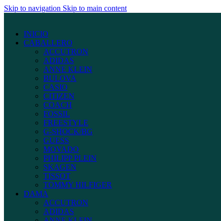
Skip to navigation
Skip to main content
INICIO
CABALLERO
ACCUTRON
ADIDAS
ANNE KLEIN
BULOVA
CASIO
CITIZEN
COACH
FOSSIL
FREESTYLE
G-SHOCK/BG
GUESS
MOVADO
PHILIPP PLEIN
SKAGEN
TISSOT
TOMMY HILFIGER
DAMA
ACCUTRON
ADIDAS
ANNE KLEIN