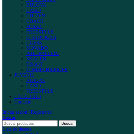
BULOVA
CASIO
CITIZEN
COACH
FOSSIL
FREESTYLE
G-SHOCK/BG
GUESS
MOVADO
PHILIPP PLEIN
SKAGEN
TISSOT
TOMMY HILFIGER
JUVENIL
ADIDAS
CASIO
FREESTYLE
CATÁLOGO
Contacto
Iniciar sesión / Registrarse
Buscar
Buscar
Lista de deseos