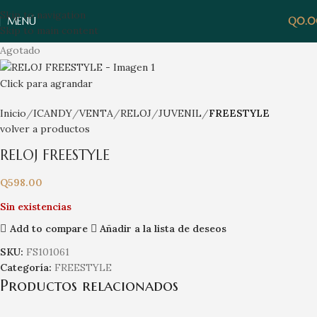
Skip to navigation
MENÚ
Q
0.
Skip to main content
Agotado
Click para agrandar
Inicio
ICANDY
VENTA
RELOJ
JUVENIL
FREESTYLE
volver a productos
RELOJ FREESTYLE
Q
598.00
Sin existencias
Add to compare
Añadir a la lista de deseos
SKU:
FS101061
Categoría:
FREESTYLE
Productos relacionados