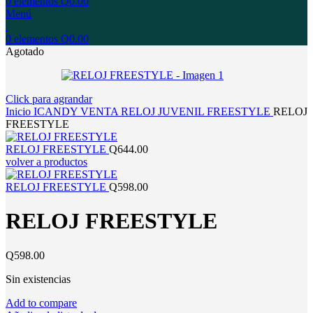
0
elementos
Q
0.00
Menú
0
elementos
Q
0.00
Agotado
Click para agrandar
Inicio
ICANDY
VENTA
RELOJ
JUVENIL
FREESTYLE
RELOJ
FREESTYLE
RELOJ FREESTYLE
Q
644.00
volver a productos
RELOJ FREESTYLE
Q
598.00
RELOJ FREESTYLE
Q
598.00
Sin existencias
Add to compare