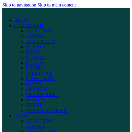
Skip to navigation
Skip to main content
INICIO
CABALLERO
ACCUTRON
ADIDAS
ANNE KLEIN
BULOVA
CASIO
CITIZEN
COACH
FOSSIL
FREESTYLE
G-SHOCK/BG
GUESS
MOVADO
PHILIPP PLEIN
SKAGEN
TISSOT
TOMMY HILFIGER
DAMA
ACCUTRON
ADIDAS
ANNE KLEIN