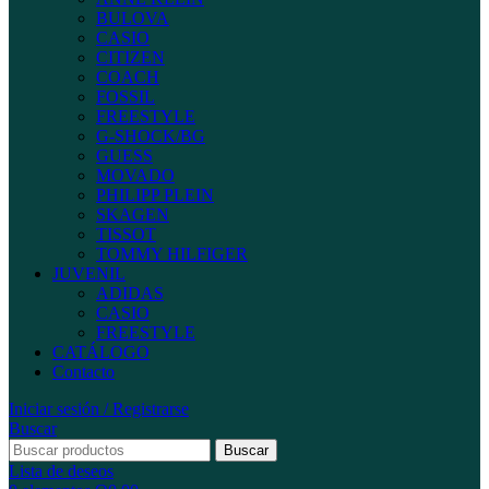
BULOVA
CASIO
CITIZEN
COACH
FOSSIL
FREESTYLE
G-SHOCK/BG
GUESS
MOVADO
PHILIPP PLEIN
SKAGEN
TISSOT
TOMMY HILFIGER
JUVENIL
ADIDAS
CASIO
FREESTYLE
CATÁLOGO
Contacto
Iniciar sesión / Registrarse
Buscar
Buscar
Lista de deseos