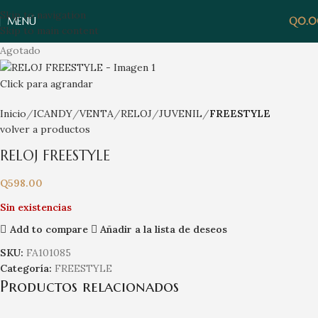
Skip to navigation
MENÚ
Q
0.
Skip to main content
Agotado
Click para agrandar
Inicio
ICANDY
VENTA
RELOJ
JUVENIL
FREESTYLE
volver a productos
RELOJ FREESTYLE
Q
598.00
Sin existencias
Add to compare
Añadir a la lista de deseos
SKU:
FA101085
Categoría:
FREESTYLE
Productos relacionados